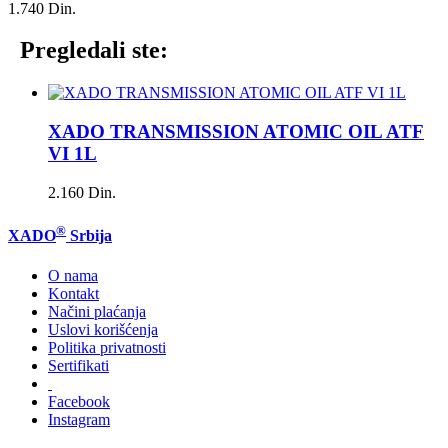
1.740 Din.
Pregledali ste:
XADO TRANSMISSION ATOMIC OIL ATF
VI 1L
2.160 Din.
®
XADO
Srbija
O nama
Kontakt
Načini plaćanja
Uslovi korišćenja
Politika privatnosti
Sertifikati
Facebook
Instagram