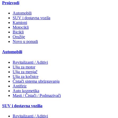
Proizvodi
Automobili
SUV i dostavna vozila
Kamioni
Motocikli
Bicikli
Oružije
Novo u ponudi
Automobili
Revitalizanti / Aditivi
Ulja za motor
Ulja za menjač
Ulja za kočnice
Čistači sistema ubrizgavanja
Antifiriz
Auto kozmetika
Masti / Čistači / Podmazivači
SUV i dostavna vozilia
Revitalizanti / Aditivi