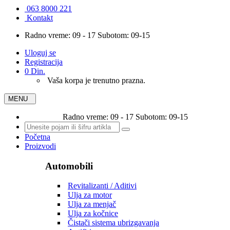
063 8000 221
Kontakt
Radno vreme: 09 - 17 Subotom: 09-15
Uloguj se
Registracija
0 Din.
Vaša korpa je trenutno prazna.
MENU
Radno vreme: 09 - 17 Subotom: 09-15
Početna
Proizvodi
Automobili
Revitalizanti / Aditivi
Ulja za motor
Ulja za menjač
Ulja za kočnice
Čistači sistema ubrizgavanja