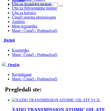
Ulja za dvotaktne motore
Ulja za četvorotaktne motore
Ulja za kočnice
Čistači sistema ubrizgavanja
Antifiriz
Moto kozmetika
Masti / Čistači / Podmazivači
Bicikli
Kozmetika
Masti / Čistači / Podmazivači
Oružje
Revitalizanti
Masti / Čistači / Podmazivači
Pregledali ste:
XADO TRANSMISSION ATOMIC OIL ATF