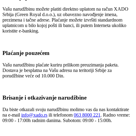
Vašu narudžbinu možete platiti direktno uplatom na račun XADO
Srbija (Green Royal d.o.o.), uz obavezno navođjenje imena,
prezimena i tačne adrese. Plaćanje možete izvršiti standardnom
uplatnicom u bilo kojoj pošti ili banci, ili putem Interneta ukoliko
koristite e-banking.
Plaćanje pouzećem
Vašu narudžbinu plaćate kuriru prilikom preuzimanja paketa.
Dostava je besplatna na Vašu adresu na teritoriji Srbije za
porudžbine veće od 10.000 Din.
Brisanje i otkazivanje narudžbine
Da biste otkazali svoju narudžbinu molimo vas da nas kontaktirate
na e-mail
info@xado.rs
ili telefonom
063 8000 221
. Radno vreme:
09:00 - 17:00h radnim danima. Subotom: 09:00 - 15:00h.