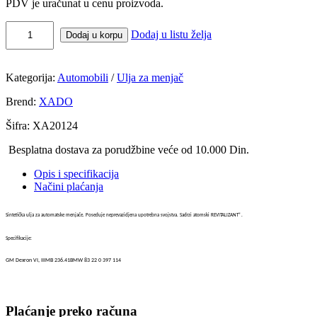
PDV je uračunat u cenu proizvoda.
Dodaj u listu želja
Dodaj u korpu
Kategorija:
Automobili
/
Ulja za menjač
Brend:
XADO
Šifra:
XA20124
Besplatna dostava za porudžbine veće od 10.000 Din.
Opis i specifikacija
Načini plaćanja
Sintetička ulja za automatske menjače. Poseduje neprevazidjena upotrebna svojstva. Sadrzi atomski REVITALIZANT®.
Specifikacije:
GM Dexron VI, IIIMB 236.41BMW 83 22 0 397 114
Plaćanje preko računa