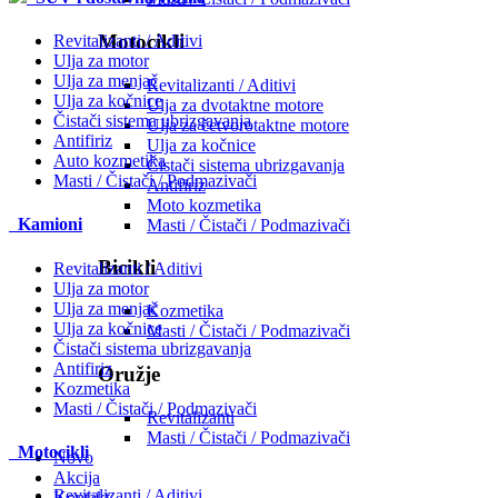
Motocikli
Revitalizanti / Aditivi
Ulja za motor
Ulja za menjač
Revitalizanti / Aditivi
Ulja za kočnice
Ulja za dvotaktne motore
Čistači sistema ubrizgavanja
Ulja za četvorotaktne motore
Antifiriz
Ulja za kočnice
Auto kozmetika
Čistači sistema ubrizgavanja
Masti / Čistači / Podmazivači
Antifiriz
Moto kozmetika
Kamioni
Masti / Čistači / Podmazivači
Bicikli
Revitalizanti / Aditivi
Ulja za motor
Ulja za menjač
Kozmetika
Ulja za kočnice
Masti / Čistači / Podmazivači
Čistači sistema ubrizgavanja
Antifiriz
Oružje
Kozmetika
Masti / Čistači / Podmazivači
Revitalizanti
Masti / Čistači / Podmazivači
Motocikli
Novo
Akcija
Revitalizanti / Aditivi
Kontakt