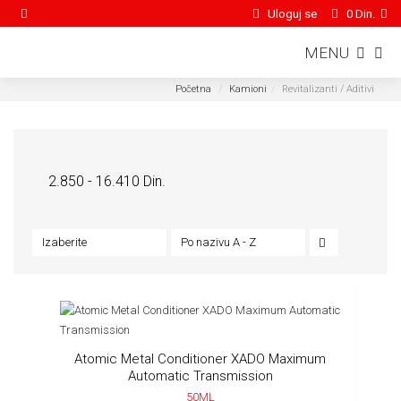
Uloguj se
0 Din.
MENU
Početna
Kamioni
Revitalizanti / Aditivi
Kamioni /
Revitalizanti / Aditivi
2.850 - 16.410 Din.
Izaberite
Po nazivu A - Z
Atomic Metal Conditioner XADO Maximum
Automatic Transmission
50ML