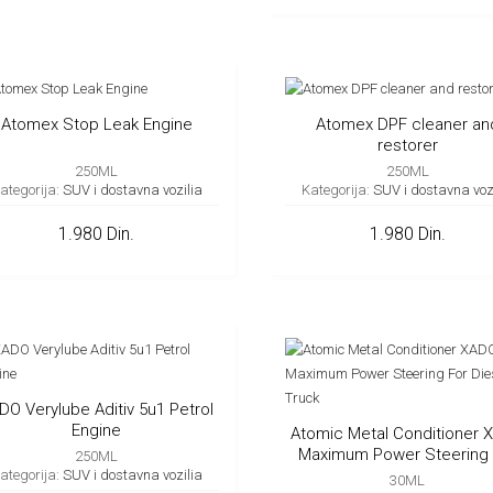
Atomex Stop Leak Engine
Atomex DPF cleaner an
restorer
250ML
250ML
ategorija:
SUV i dostavna vozilia
Kategorija:
SUV i dostavna voz
1.980 Din.
1.980 Din.
DO Verylube Aditiv 5u1 Petrol
Engine
Atomic Metal Conditioner 
Maximum Power Steering 
250ML
Diesel Truck
ategorija:
SUV i dostavna vozilia
30ML