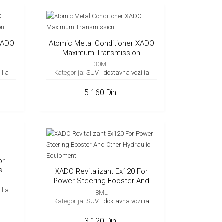
XADO
Atomic Metal Conditioner XADO
Maximum Transmission
30ML
ilia
Kategorija:
SUV i dostavna vozilia
5.160 Din.
or
s
XADO Revitalizant Ex120 For
Power Steering Booster And
Other Hydraulic Equipment
ilia
8ML
Kategorija:
SUV i dostavna vozilia
3.120 Din.