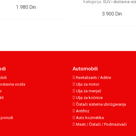
Kategorija:
SUV i dostavna voz
1.980 Din.
3.900 Din.
odi
Automobili
bili
Revitalizanti / Aditivi
ostavna vozila
Ulja za motor
i
Ulja za menjač
li
Ulja za kočnice
Čistači sistema ubrizgavanja
Antifiriz
 ponudi
Auto kozmetika
Masti / Čistači / Podmazivači