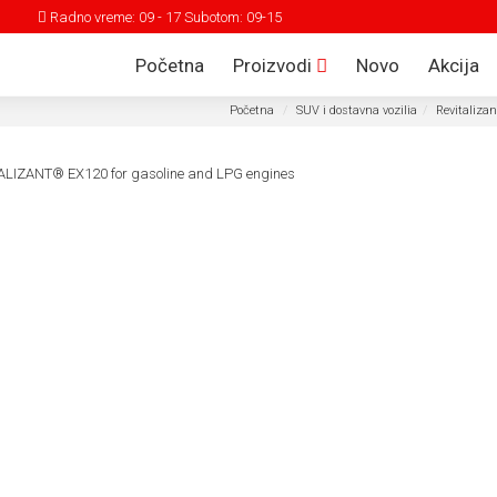
Radno vreme: 09 - 17 Subotom: 09-15
Početna
Proizvodi
Novo
Akcija
Početna
SUV i dostavna vozilia
Revitalizant