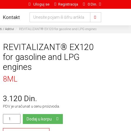
Uloguj se
Registracija
0 Din.
Kontakt
i / Aditivi
REVITALIZANT® EX120 for gasoline and LPG engines
REVITALIZANT® EX120
for gasoline and LPG
engines
8ML
3.120 Din.
PDV je uračunat u cenu proizvoda.
Dodaj u korpu