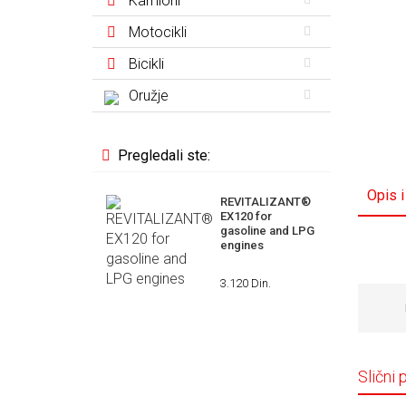
Kamioni
Motocikli
Bicikli
Oružje
Pregledali ste:
Opis i
REVITALIZANT®
EX120 for
gasoline and LPG
engines
3.120 Din.
Slični 