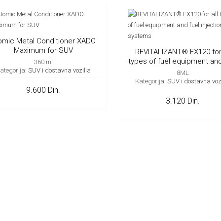
omic Metal Conditioner XADO
Maximum for SUV
REVITALIZANT® EX120 for 
types of fuel equipment and
360 ml
injection systems
ategorija:
SUV i dostavna vozilia
8ML
Kategorija:
SUV i dostavna voz
9.600 Din.
3.120 Din.