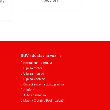
1.980 Din.
ilia
SUV i dostavna vozilia
Revitalizanti / Aditivi
Ulja za motor
Ulja za menjač
Ulja za kočnice
Čistači sistema ubrizgavanja
Antifiriz
Auto kozmetika
Masti / Čistači / Podmazivači