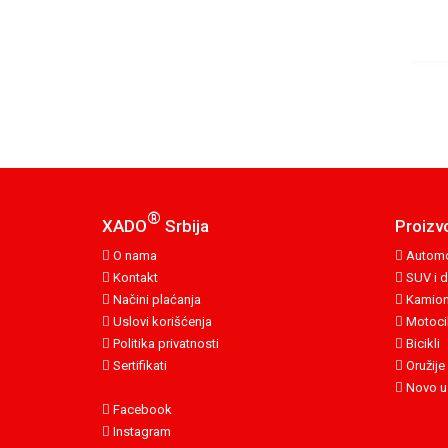
®
XADO
Srbija
Proizv
O nama
Automo
Kontakt
SUV i d
Načini plaćanja
Kamion
Uslovi korišćenja
Motocik
Politika privatnosti
Bicikli
Sertifikati
Oružije
Novo u
Facebook
Instagram