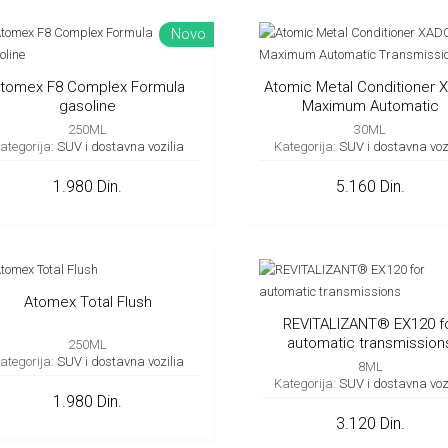
Novo
tomex F8 Complex Formula
Atomic Metal Conditioner 
gasoline
Maximum Automatic
Transmission
250ML
30ML
ategorija:
SUV i dostavna vozilia
Kategorija:
SUV i dostavna voz
1.980 Din.
5.160 Din.
Atomex Total Flush
REVITALIZANT® EX120 f
automatic transmission
250ML
ategorija:
SUV i dostavna vozilia
8ML
Kategorija:
SUV i dostavna voz
1.980 Din.
3.120 Din.