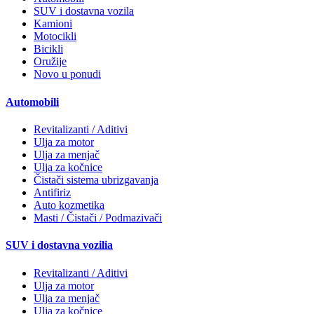
SUV i dostavna vozila
Kamioni
Motocikli
Bicikli
Oružije
Novo u ponudi
Automobili
Revitalizanti / Aditivi
Ulja za motor
Ulja za menjač
Ulja za kočnice
Čistači sistema ubrizgavanja
Antifiriz
Auto kozmetika
Masti / Čistači / Podmazivači
SUV i dostavna vozilia
Revitalizanti / Aditivi
Ulja za motor
Ulja za menjač
Ulja za kočnice