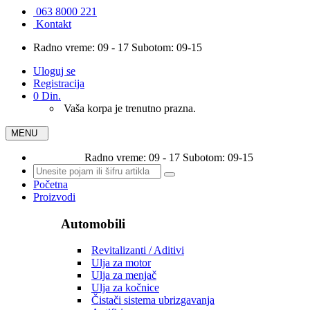
063 8000 221
Kontakt
Radno vreme: 09 - 17 Subotom: 09-15
Uloguj se
Registracija
0 Din.
Vaša korpa je trenutno prazna.
MENU
Radno vreme: 09 - 17 Subotom: 09-15
Početna
Proizvodi
Automobili
Revitalizanti / Aditivi
Ulja za motor
Ulja za menjač
Ulja za kočnice
Čistači sistema ubrizgavanja