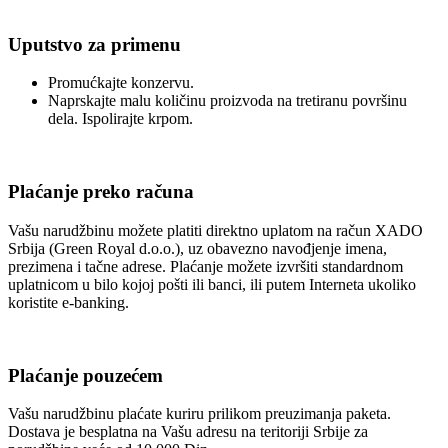
Uputstvo za primenu
Promućkajte konzervu.
Naprskajte malu količinu proizvoda na tretiranu površinu
dela. Ispolirajte krpom.
Plaćanje preko računa
Vašu narudžbinu možete platiti direktno uplatom na račun XADO
Srbija (Green Royal d.o.o.), uz obavezno navođjenje imena,
prezimena i tačne adrese. Plaćanje možete izvršiti standardnom
uplatnicom u bilo kojoj pošti ili banci, ili putem Interneta ukoliko
koristite e-banking.
Plaćanje pouzećem
Vašu narudžbinu plaćate kuriru prilikom preuzimanja paketa.
Dostava je besplatna na Vašu adresu na teritoriji Srbije za