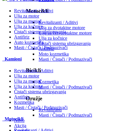
Motocikli
Revitalizanti / Aditivi
Ulja za motor
Ulja za menjač
Revitalizanti / Aditivi
Ulja za kočnice
Ulja za dvotaktne motore
Čistači sistema ubrizgavanja
Ulja za četvorotaktne motore
Antifiriz
Ulja za kočnice
Auto kozmetika
Čistači sistema ubrizgavanja
Masti / Čistači / Podmazivači
Antifiriz
Moto kozmetika
Kamioni
Masti / Čistači / Podmazivači
Bicikli
Revitalizanti / Aditivi
Ulja za motor
Ulja za menjač
Kozmetika
Ulja za kočnice
Masti / Čistači / Podmazivači
Čistači sistema ubrizgavanja
Antifiriz
Oružje
Kozmetika
Masti / Čistači / Podmazivači
Revitalizanti
Masti / Čistači / Podmazivači
Motocikli
Novo
Akcija
Revitalizanti / Aditivi
Kontakt