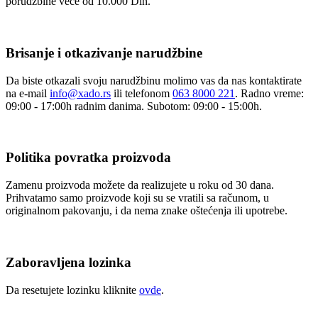
porudžbine veće od 10.000 Din.
Brisanje i otkazivanje narudžbine
Da biste otkazali svoju narudžbinu molimo vas da nas kontaktirate
na e-mail
info@xado.rs
ili telefonom
063 8000 221
. Radno vreme:
09:00 - 17:00h radnim danima. Subotom: 09:00 - 15:00h.
Politika povratka proizvoda
Zamenu proizvoda možete da realizujete u roku od 30 dana.
Prihvatamo samo proizvode koji su se vratili sa računom, u
originalnom pakovanju, i da nema znake oštećenja ili upotrebe.
Zaboravljena lozinka
Da resetujete lozinku kliknite
ovde
.