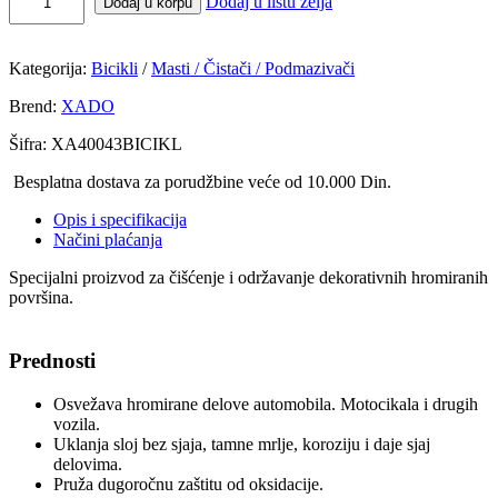
Dodaj u listu želja
Dodaj u korpu
Kategorija:
Bicikli
/
Masti / Čistači / Podmazivači
Brend:
XADO
Šifra:
XA40043BICIKL
Besplatna dostava za porudžbine veće od 10.000 Din.
Opis i specifikacija
Načini plaćanja
Specijalni proizvod za čišćenje i održavanje dekorativnih hromiranih
površina.
Prednosti
Osvežava hromirane delove automobila. Motocikala i drugih
vozila.
Uklanja sloj bez sjaja, tamne mrlje, koroziju i daje sjaj
delovima.
Pruža dugoročnu zaštitu od oksidacije.