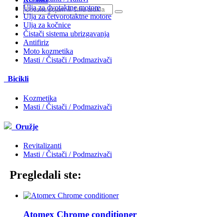
Ulja za dvotaktne motore
Ulja za četvorotaktne motore
Ulja za kočnice
Čistači sistema ubrizgavanja
Antifiriz
Moto kozmetika
Masti / Čistači / Podmazivači
Bicikli
Kozmetika
Masti / Čistači / Podmazivači
Oružje
Revitalizanti
Masti / Čistači / Podmazivači
Pregledali ste:
Atomex Chrome conditioner