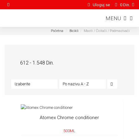
Uloguj se
0 Din.
MENU
Početna
Bicikli
Masti / Čistači / Podmazivači
Bicikli /
Masti / Čistači / Podmazivači
612 - 1.548 Din.
Izaberite
Po nazivu A - Z
Atomex Chrome conditioner
500ML