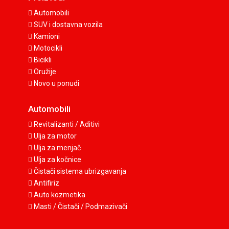
Automobili
SUV i dostavna vozila
Kamioni
Motocikli
Bicikli
Oružije
Novo u ponudi
Automobili
Revitalizanti / Aditivi
Ulja za motor
Ulja za menjač
Ulja za kočnice
Čistači sistema ubrizgavanja
Antifiriz
Auto kozmetika
Masti / Čistači / Podmazivači