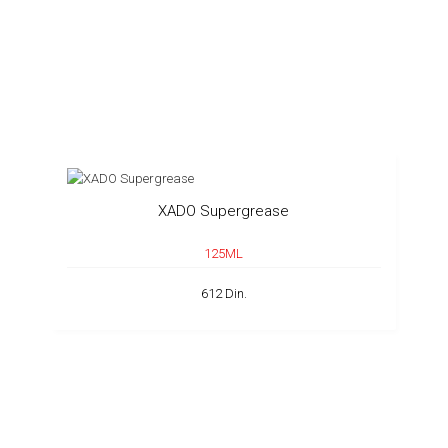
XADO Supergrease
125ML
612 Din.