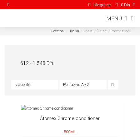
Uloguj se
0 Din.
MENU
Početna
Bicikli
Masti / Čistači / Podmazivači
Bicikli /
Masti / Čistači / Podmazivači
612 - 1.548 Din.
Izaberite
Po nazivu A - Z
Atomex Chrome conditioner
500ML