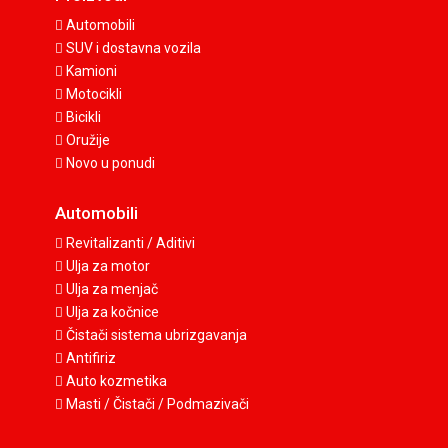
Automobili
SUV i dostavna vozila
Kamioni
Motocikli
Bicikli
Oružije
Novo u ponudi
Automobili
Revitalizanti / Aditivi
Ulja za motor
Ulja za menjač
Ulja za kočnice
Čistači sistema ubrizgavanja
Antifiriz
Auto kozmetika
Masti / Čistači / Podmazivači