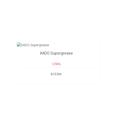
XADO Supergrease
125ML
612 Din.