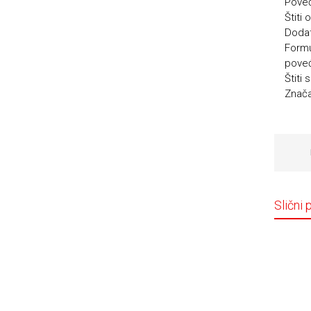
Poveć
Štiti
Dodat
Formu
poveć
Štiti
Znača
Slični 