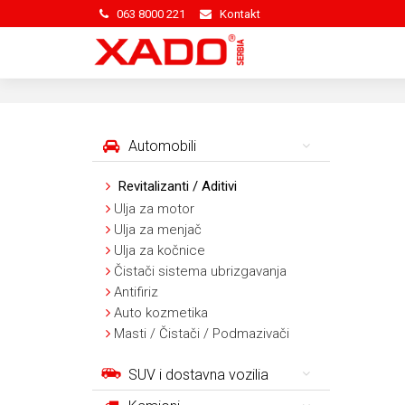
063 8000 221
Kontakt
Automobili
Revitalizanti / Aditivi
Ulja za motor
Ulja za menjač
Ulja za kočnice
Čistači sistema ubrizgavanja
Antifiriz
Auto kozmetika
Masti / Čistači / Podmazivači
SUV i dostavna vozilia