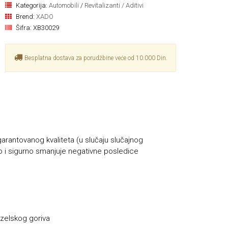
Kategorija:
Automobili
/
Revitalizanti / Aditivi
Brend:
XADO
Šifra:
XB30029
Besplatna dostava za porudžbine veće od 10.000 Din.
arantovanog kvaliteta (u slučaju slučajnog
o i sigurno smanjuje negativne posledice
izelskog goriva