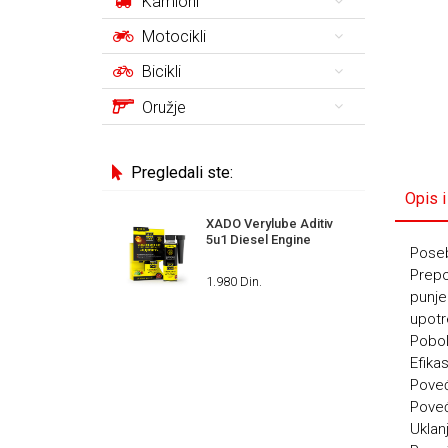
Kamioni
Motocikli
Bicikli
Oružje
Pregledali ste:
Opis i
XADO Verylube Aditiv
5u1 Diesel Engine
Poseb
Prepo
1.980 Din.
punje
upotr
Pobol
Efika
Pove
Poveć
Uklan