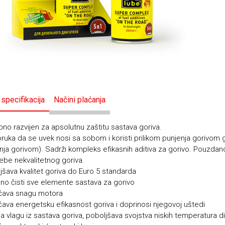
 specifikacija
Načini plaćanja
no razvijen za apsolutnu zaštitu sastava goriva.
ruka da se uvek nosi sa sobom i koristi prilikom punjenja gorivom g
nja gorivom). Sadrži kompleks efikasnih aditiva za gorivo. Pouzdan
ebe nekvalitetnog goriva.
jšava kvalitet goriva do Euro 5 standarda
sno čisti sve elemente sastava za gorivo
ćava snagu motora
ava energetsku efikasnost goriva i doprinosi njegovoj uštedi
ja vlagu iz sastava goriva, poboljšava svojstva niskih temperatura d