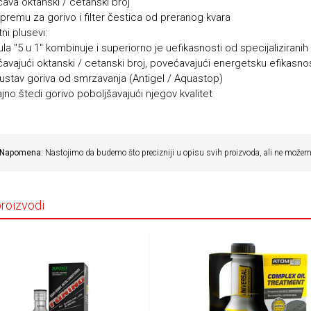
ava oktanski / cetanski broj
 opremu za gorivo i filter čestica od preranog kvara
ni plusevi:
la "5 u 1" kombinuje i superiorno je uefikasnosti od specijaliziranih
avajući oktanski / cetanski broj, povećavajući energetsku efikasnost
 sustav goriva od smrzavanja (Antigel / Aquastop)
jno štedi gorivo poboljšavajući njegov kvalitet
Napomena:
Nastojimo da budemo što precizniji u opisu svih proizvoda, ali ne možemo
proizvodi