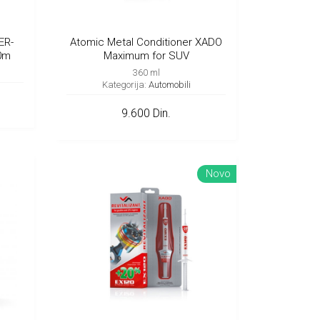
ER-
Atomic Metal Conditioner XADO
0m
Maximum for SUV
360 ml
Kategorija:
Automobili
9.600 Din.
Novo