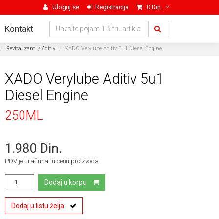
Uloguj se
Registracija
0 Din.
Kontakt
Revitalizanti / Aditivi
XADO Verylube Aditiv 5u1 Diesel Engine
XADO Verylube Aditiv 5u1
Diesel Engine
250ML
1.980 Din.
PDV je uračunat u cenu proizvoda.
Dodaj u korpu
Dodaj u listu želja