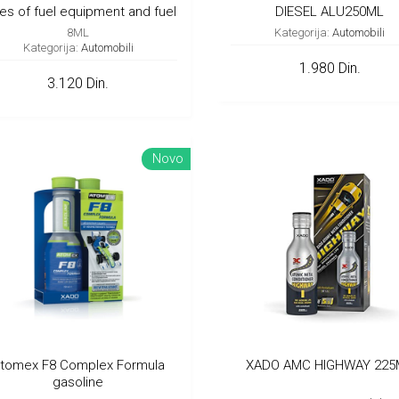
es of fuel equipment and fuel
DIESEL ALU250ML
injection systems
8ML
Kategorija:
Automobili
Kategorija:
Automobili
1.980 Din.
3.120 Din.
Novo
tomex F8 Complex Formula
XADO AMC HIGHWAY 225
gasoline