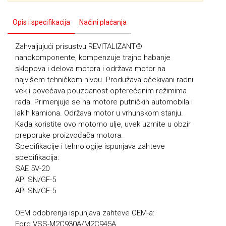
Opis i specifikacija
Načini plaćanja
Zahvaljujući prisustvu REVITALIZANT®
nanokomponente, kompenzuje trajno habanje
sklopova i delova motora i održava motor na
najvišem tehničkom nivou. Produžava očekivani radni
vek i povećava pouzdanost opterećenim režimima
rada. Primenjuje se na motore putničkih automobila i
lakih kamiona. Održava motor u vrhunskom stanju.
Kada koristite ovo motorno ulje, uvek uzmite u obzir
preporuke proizvođača motora.
Specifikacije i tehnologije ispunjava zahteve
specifikacija:
SAE 5V-20
API SN/GF-5
API SN/GF-5
OEM odobrenja ispunjava zahteve OEM-a:
Ford VSS-M2C930A/M2C945A