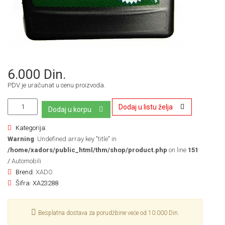
6.000 Din.
PDV je uračunat u cenu proizvoda.
Dodaj u listu želja
Dodaj u korpu
Kategorija:
Warning
: Undefined array key "title" in
/home/xadors/public_html/thm/shop/product.php
on line
151
/
Automobili
Brend:
XADO
Šifra:
XA23288
Besplatna dostava za porudžbine veće od 10.000 Din.