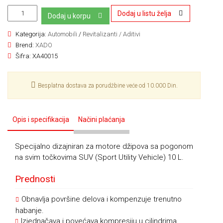
Dodaj u listu želja
Dodaj u korpu
Kategorija:
Automobili
/
Revitalizanti / Aditivi
Brend:
XADO
Šifra:
XA40015
Besplatna dostava za porudžbine veće od 10.000 Din.
Opis i specifikacija
Načini plaćanja
Specijalno dizajniran za motore džipova sa pogonom
na svim točkovima SUV (Sport Utility Vehicle) 10 L.
Prednosti
Obnavlja površine delova i kompenzuje trenutno
habanje.
Izjednačava i povećava kompresiju u cilindrima.