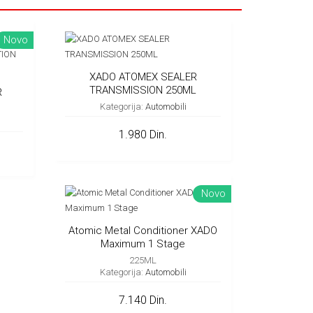
Novo
XADO ATOMEX SEALER
TRANSMISSION 250ML
R
Kategorija:
Automobili
30ML
1.980 Din.
Novo
Atomic Metal Conditioner XADO
Maximum 1 Stage
225ML
Kategorija:
Automobili
7.140 Din.