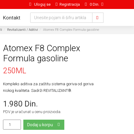
Uloguj se
Registracija
0 Din.
Kontakt
li
Revitalizanti / Aditivi
Atomex F8 Complex Formula gasoline
Atomex F8 Complex
Formula gasoline
250ML
Kompleks aditiva za zaštitu sistema goriva od goriva
niskog kvaliteta. Sadrži REVITALIZANT®.
1.980 Din.
PDV je uračunat u cenu proizvoda.
Dodaj u korpu