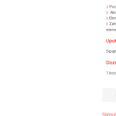
Pod
Ako
Elim
Zah
eleme
Uput
Sipaj
Dozi
1 boc
Slični 