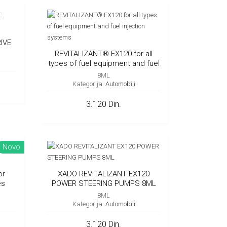
IVE
REVITALIZANT® EX120 for all
types of fuel equipment and fuel
injection systems
8ML
Kategorija:
Automobili
3.120 Din.
Novo
or
XADO REVITALIZANT EX120
es
POWER STEERING PUMPS 8ML
8ML
Kategorija:
Automobili
3.120 Din.