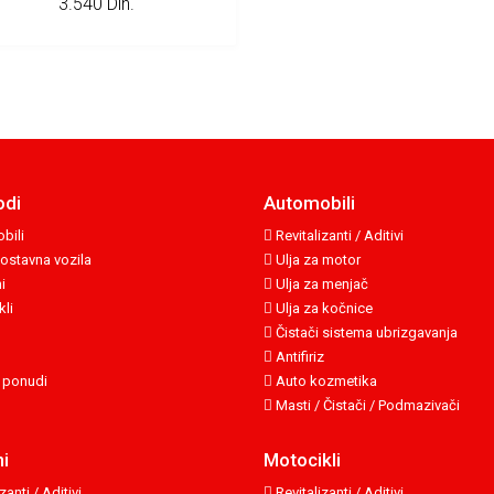
3.540 Din.
odi
Automobili
bili
Revitalizanti / Aditivi
ostavna vozila
Ulja za motor
i
Ulja za menjač
li
Ulja za kočnice
Čistači sistema ubrizgavanja
Antifiriz
 ponudi
Auto kozmetika
Masti / Čistači / Podmazivači
i
Motocikli
zanti / Aditivi
Revitalizanti / Aditivi