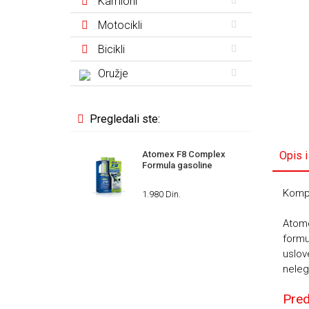
Kamioni
Motocikli
Bicikli
Oružje
Pregledali ste:
Atomex F8 Complex
Opis i
Formula gasoline
Kompl
1.980 Din.
Atome
formu
uslov
neleg
Pred