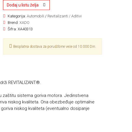
Dodaj u listu želja
Kategorija:
Automobili
/
Revitalizanti / Aditivi
Brend:
XADO
Šifra:
XA40313
Besplatna dostava za porudžbine veće od 10.000 Din.
Sadrži REVITALIZANT®.
zaštitu sistema goriva motora. Jedinstvena
oriva niskog kvaliteta. Ona obezbeđuje optimalne
 goriva niskog kvaliteta (eventualno dosipanje