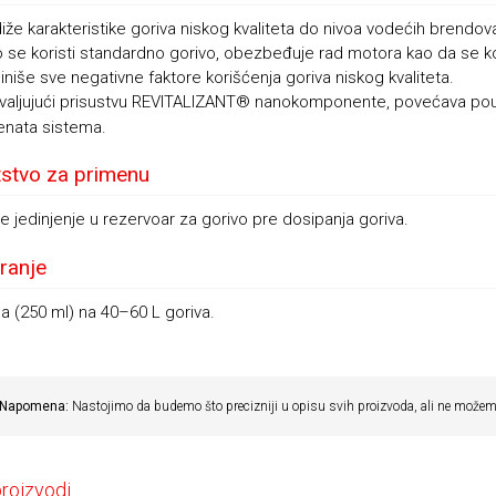
iže karakteristike goriva niskog kvaliteta do nivoa vodećih brendov
 se koristi standardno gorivo, obezbeđuje rad motora kao da se ko
iniše sve negativne faktore korišćenja goriva niskog kvaliteta.
valjujući prisustvu REVITALIZANT® nanokomponente, povećava pouzd
nata sistema.
stvo za primenu
te jedinjenje u rezervoar za gorivo pre dosipanja goriva.
ranje
a (250 ml) na 40–60 L goriva.
Napomena:
Nastojimo da budemo što precizniji u opisu svih proizvoda, ali ne možemo
proizvodi