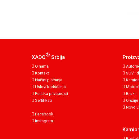
®
XADO
Srbija
Proizv
O nama
Automo
Kontakt
SUV i d
Načini plaćanja
Kamion
Uslovi korišćenja
Motocik
Politika privatnosti
Bicikli
Sertifikati
Oružije
Novo u
Facebook
Instagram
Kamion
Revitali