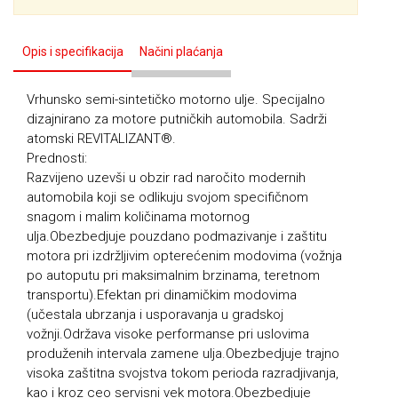
Opis i specifikacija
Načini plaćanja
Vrhunsko semi-sintetičko motorno ulje. Specijalno
dizajnirano za motore putničkih automobila. Sadrži
atomski REVITALIZANT®.
Prednosti:
Razvijeno uzevši u obzir rad naročito modernih
automobila koji se odlikuju svojom specifičnom
snagom i malim količinama motornog
ulja.Obezbedjuje pouzdano podmazivanje i zaštitu
motora pri izdržljivim opterećenim modovima (vožnja
po autoputu pri maksimalnim brzinama, teretnom
transportu).Efektan pri dinamičkim modovima
(učestala ubrzanja i usporavanja u gradskoj
vožnji.Održava visoke performanse pri uslovima
produženih intervala zamene ulja.Obezbedjuje trajno
visoka zaštitna svojstva tokom perioda razradjivanja,
kao i kroz ceo servisni vek motora.Obezbedjuje