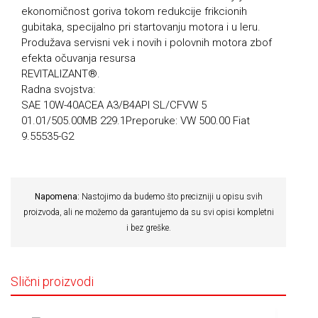
ekonomičnost goriva tokom redukcije frikcionih
gubitaka, specijalno pri startovanju motora i u leru.
Produžava servisni vek i novih i polovnih motora zbof
efekta očuvanja resursa
REVITALIZANT®.
Radna svojstva:
SAE 10W-40ACEA A3/B4API SL/CFVW 5
01.01/505.00MB 229.1Preporuke: VW 500.00 Fiat
9.55535-G2
Napomena:
Nastojimo da budemo što precizniji u opisu svih
proizvoda, ali ne možemo da garantujemo da su svi opisi kompletni
i bez greške.
Slični proizvodi