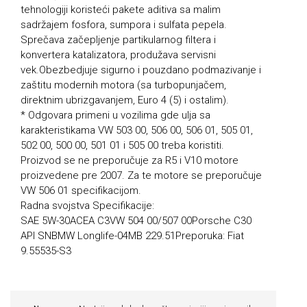
tehnologiji koristeći pakete aditiva sa malim
sadržajem fosfora, sumpora i sulfata pepela.
Sprečava začepljenje partikularnog filtera i
konvertera katalizatora, produžava servisni
vek.Obezbedjuje sigurno i pouzdano podmazivanje i
zaštitu modernih motora (sa turbopunjačem,
direktnim ubrizgavanjem, Euro 4 (5) i ostalim).
* Odgovara primeni u vozilima gde ulja sa
karakteristikama VW 503 00, 506 00, 506 01, 505 01,
502 00, 500 00, 501 01 i 505 00 treba koristiti.
Proizvod se ne preporučuje za R5 i V10 motore
proizvedene pre 2007. Za te motore se preporučuje
VW 506 01 specifikacijom.
Radna svojstva Specifikacije:
SAE 5W-30ACEA С3VW 504 00/507 00Porsche С30
API SNBMW Longlife-04MB 229.51Preporuka: Fiat
9.55535-S3