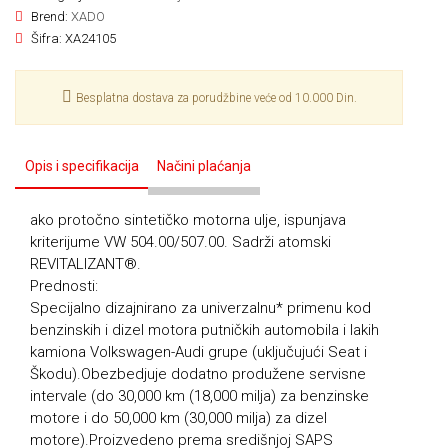
Brend:
XADO
Šifra:
XA24105
Besplatna dostava za porudžbine veće od 10.000 Din.
Opis i specifikacija
Načini plaćanja
ako protočno sintetičko motorna ulje, ispunjava
kriterijume VW 504.00/507.00. Sadrži atomski
REVITALIZANT®.
Prednosti:
Specijalno dizajnirano za univerzalnu* primenu kod
benzinskih i dizel motora putničkih automobila i lakih
kamiona Volkswagen-Audi grupe (uključujući Seat i
Škodu).Obezbedjuje dodatno produžene servisne
intervale (do 30,000 km (18,000 milja) za benzinske
motore i do 50,000 km (30,000 milja) za dizel
motore).Proizvedeno prema središnjoj SAPS