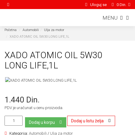
Uloguj se
0 Din.
MENU
Početna
Automobili
Ulja za motor
XADO ATOMIC OIL 5W30 LONG LIFE,1L
XADO ATOMIC OIL 5W30
LONG LIFE,1L
1.440 Din.
PDV je uračunat u cenu proizvoda.
Dodaj u listu želja
Dodaj u korpu
Kategorija:
Automobili
/
Ulja za motor