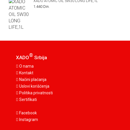
XADO ATOMIC OIL 5W30 LONG LIFE,1L
1.440 Din.
®
XADO
Srbija
O nama
Kontakt
Načini plaćanja
Uslovi korišćenja
Politika privatnosti
Sertifikati
Facebook
Instagram