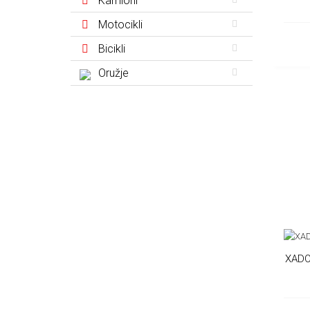
Kamioni
Motocikli
Bicikli
Oružje
XADO