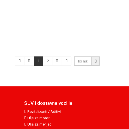
1
2
SUV i dostavna vozilia
Revitalizanti / Aditivi
Ulja za motor
Ulja za menjač