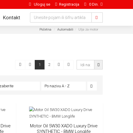
Uloguj se
Registracija
0 Din.
Kontakt
Početna
Automobili
Ulja za motor
1
2
Izaberite
Po nazivu A - Z
 Drive
Motor Oil 5W30 XADO Luxury Drive
fe
SYNTHETIC - BMW Longlife