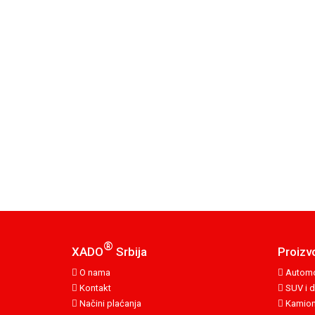
®
XADO
Srbija
Proizv
O nama
Automo
Kontakt
SUV i d
Načini plaćanja
Kamion