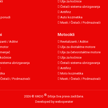
li
Ulja za kočnice
Čistači sistema ubrizgavanja
Antifiriz
 ponudi
Auto kozmetika
Masti / Čistači / Podmazivači
i
Motocikli
zanti / Aditivi
Revitalizanti / Aditivi
 motor
Ulja za dvotaktne motore
 menjač
Ulja za četvorotaktne motore
 kočnice
Ulja za kočnice
 sistema ubrizgavanja
Čistači sistema ubrizgavanja
z
Antifiriz
ika
Moto kozmetika
 Čistači / Podmazivači
Masti / Čistači / Podmazivači
®
2026 © XADO
Srbija
Sva prava zadržana.
Developed by weboperater