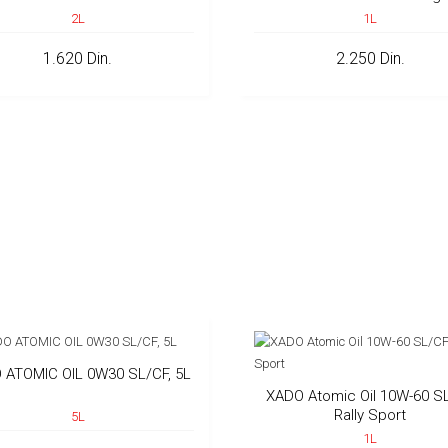
2L
1L
1.620 Din.
2.250 Din.
 ATOMIC OIL 0W30 SL/CF, 5L
XADO Atomic Oil 10W-60 S
Rally Sport
5L
1L