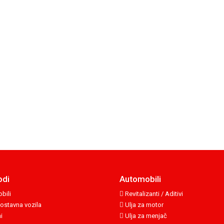
odi
Automobili
bili
Revitalizanti / Aditivi
ostavna vozila
Ulja za motor
i
Ulja za menjač