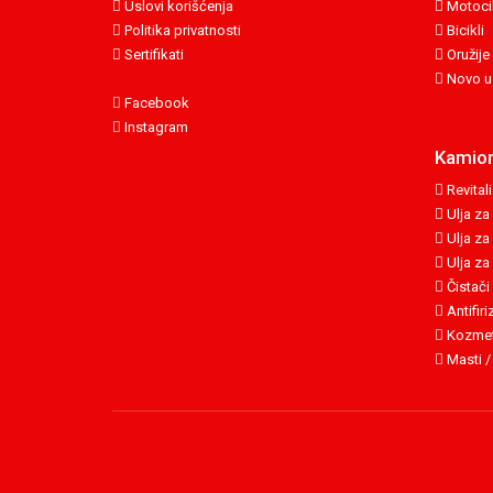
Uslovi korišćenja
Motocik
Politika privatnosti
Bicikli
Sertifikati
Oružije
Novo u
Facebook
Instagram
Kamion
Revitali
Ulja za
Ulja za
Ulja za
Čistači
Antifiri
Kozmet
Masti /