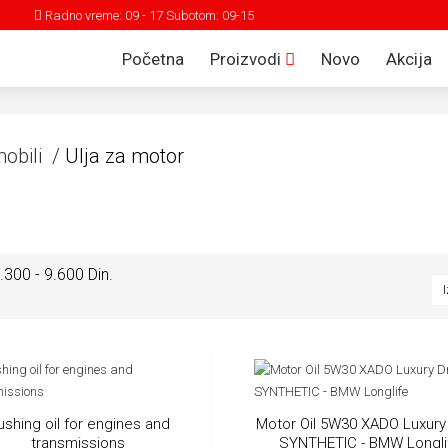
Radno vreme: 09 - 17 Subotom: 09-15
Početna
Proizvodi
Novo
Akcija
obili /
Ulja za motor
.300 - 9.600 Din.
ushing oil for engines and
Motor Oil 5W30 XADO Luxury
transmissions
SYNTHETIC - BMW Longli