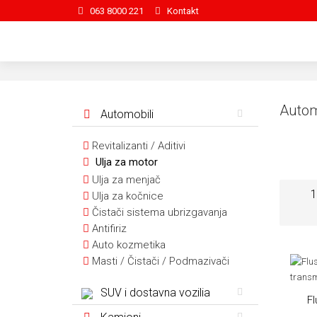
063 8000 221
Kontakt
Autom
Automobili
Revitalizanti / Aditivi
Ulja za motor
Ulja za menjač
1
Ulja za kočnice
Čistači sistema ubrizgavanja
Antifiriz
Auto kozmetika
Masti / Čistači / Podmazivači
SUV i dostavna vozilia
Fl