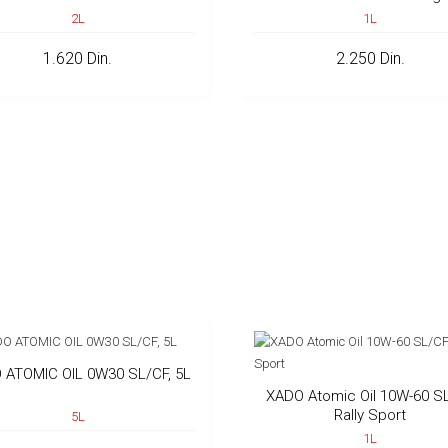
2L
1L
1.620 Din.
2.250 Din.
 ATOMIC OIL 0W30 SL/CF, 5L
XADO Atomic Oil 10W-60 S
Rally Sport
5L
1L