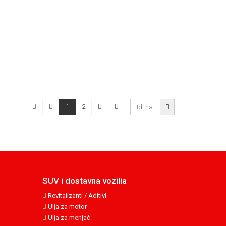
1
2
SUV i dostavna vozilia
Revitalizanti / Aditivi
Ulja za motor
Ulja za menjač