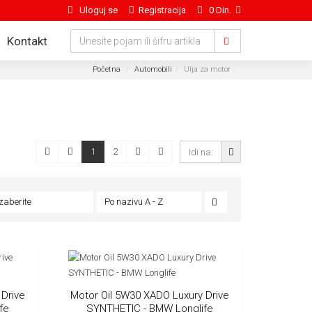
Uloguj se
Registracija
0 Din.
Kontakt
Početna
Automobili
Ulja za motor
1
2
Izaberite
Po nazivu A - Z
 Drive
Motor Oil 5W30 XADO Luxury Drive
fe
SYNTHETIC - BMW Longlife