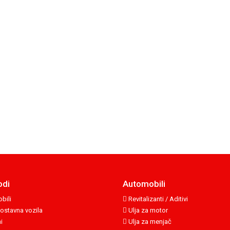
odi
Automobili
bili
Revitalizanti / Aditivi
ostavna vozila
Ulja za motor
i
Ulja za menjač