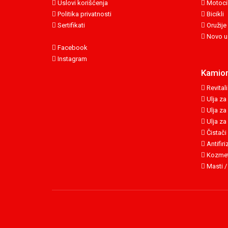
Uslovi korišćenja
Motocik
Politika privatnosti
Bicikli
Sertifikati
Oružije
Novo u
Facebook
Instagram
Kamion
Revitali
Ulja za
Ulja za
Ulja za
Čistači
Antifiri
Kozmet
Masti /