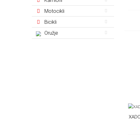
Kamioni
Motocikli
Bicikli
Oružje
XADO