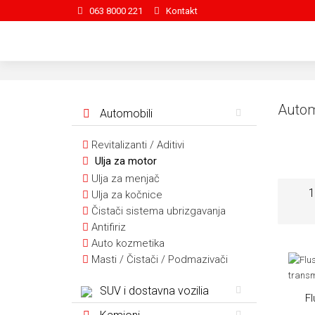
063 8000 221
Kontakt
Autom
Automobili
Revitalizanti / Aditivi
Ulja za motor
Ulja za menjač
1
Ulja za kočnice
Čistači sistema ubrizgavanja
Antifiriz
Auto kozmetika
Masti / Čistači / Podmazivači
SUV i dostavna vozilia
Fl