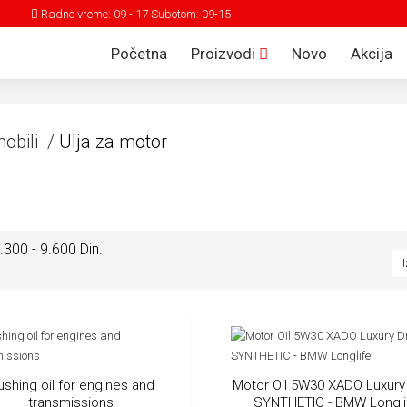
Radno vreme: 09 - 17 Subotom: 09-15
Početna
Proizvodi
Novo
Akcija
obili /
Ulja za motor
.300 - 9.600 Din.
ushing oil for engines and
Motor Oil 5W30 XADO Luxury
transmissions
SYNTHETIC - BMW Longli