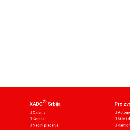
®
XADO
Srbija
Proizv
O nama
Automo
Kontakt
SUV i d
Načini plaćanja
Kamion