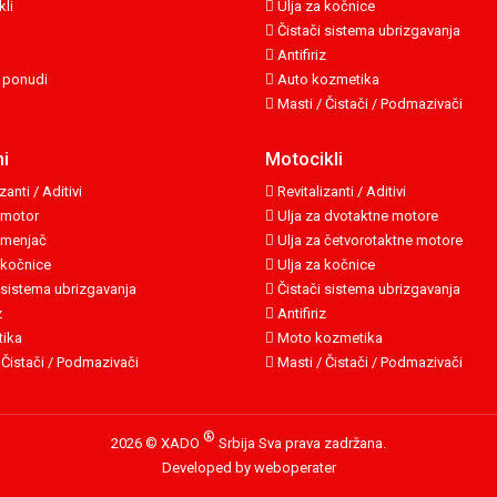
li
Ulja za kočnice
Čistači sistema ubrizgavanja
Antifiriz
 ponudi
Auto kozmetika
Masti / Čistači / Podmazivači
i
Motocikli
zanti / Aditivi
Revitalizanti / Aditivi
 motor
Ulja za dvotaktne motore
 menjač
Ulja za četvorotaktne motore
 kočnice
Ulja za kočnice
 sistema ubrizgavanja
Čistači sistema ubrizgavanja
z
Antifiriz
ika
Moto kozmetika
 Čistači / Podmazivači
Masti / Čistači / Podmazivači
®
2026 © XADO
Srbija
Sva prava zadržana.
Developed by weboperater