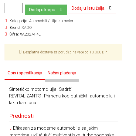
Dodaj u listu želja
Dodaj u korpu
Kategorija:
Automobili
/
Ulja za motor
Brend:
XADO
Šifra:
XA20274-4L
Besplatna dostava za porudžbine veće od 10.000 Din.
Opis i specifikacija
Načini plaćanja
Sintetičko motorno ulje. Sadrži
REVITALIZANT®. Primena kod putničkih automobila i
lakih kamiona.
Prednosti
Efikasan za moderne automobile sa jakim
motorima, uključujući multiventilske, turbopogonske,