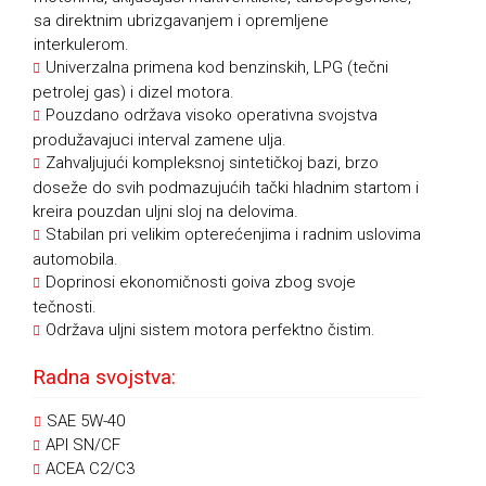
sa direktnim ubrizgavanjem i opremljene
interkulerom.
Univerzalna primena kod benzinskih, LPG (tečni
petrolej gas) i dizel motora.
Pouzdano održava visoko operativna svojstva
produžavajuci interval zamene ulja.
Zahvaljujući kompleksnoj sintetičkoj bazi, brzo
doseže do svih podmazujućih tački hladnim startom i
kreira pouzdan uljni sloj na delovima.
Stabilan pri velikim opterećenjima i radnim uslovima
automobila.
Doprinosi ekonomičnosti goiva zbog svoje
tečnosti.
Održava uljni sistem motora perfektno čistim.
Radna svojstva:
SAE 5W-40
API SN/CF
ACEA C2/C3