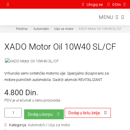
Uloguj se
0 Din.
MENU
Početna
Automobili
Ulja za motor
XADO Motor Oil 10W40 SL/CF
XADO Motor Oil 10W40 SL/CF
Vrhunsko semi-sintetičko motorno ulje. Specijalno dizajnirano za
motore putničkih automobila. Sadrži atomski REVITALIZANT.
4.800 Din.
PDV je uračunat u cenu proizvoda.
Dodaj u listu želja
Dodaj u korpu
Kategorija:
Automobili
/
Ulja za motor