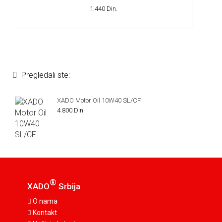
1.440 Din.
Pregledali ste:
XADO Motor Oil 10W40 SL/CF
4.800 Din.
®
XADO
Srbija
O nama
Kontakt