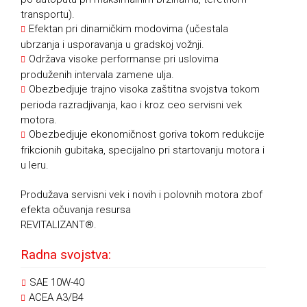
transportu).
Efektan pri dinamičkim modovima (učestala
ubrzanja i usporavanja u gradskoj vožnji.
Održava visoke performanse pri uslovima
produženih intervala zamene ulja.
Obezbedjuje trajno visoka zaštitna svojstva tokom
perioda razradjivanja, kao i kroz ceo servisni vek
motora.
Obezbedjuje ekonomičnost goriva tokom redukcije
frikcionih gubitaka, specijalno pri startovanju motora i
u leru.
Produžava servisni vek i novih i polovnih motora zbof
efekta očuvanja resursa
REVITALIZANT®.
Radna svojstva:
SAE 10W-40
ACEA A3/B4